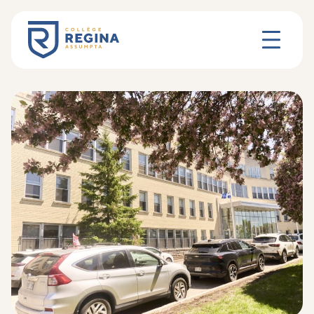
Le Collège
Pédagogie
Concentrations
Vie scolaire
Parents
Nouvelles