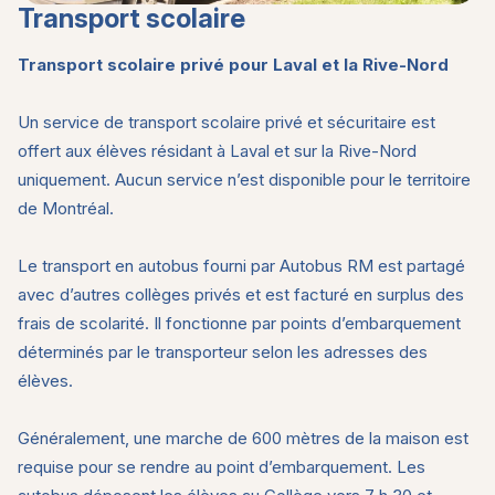
Centre culturel et sportif
Transport scolaire
Salle Marguerite-Bourgeoys
École de Musique
Transport scolaire privé pour Laval et la Rive-Nord
Accès parents
Un service de transport scolaire privé et sécuritaire est
Admission
offert aux élèves résidant à Laval et sur la Rive-Nord
uniquement. Aucun service n’est disponible pour le territoire
Contact et accès
de Montréal.
Le transport en autobus fourni par Autobus RM est partagé
avec d’autres collèges privés et est facturé en surplus des
frais de scolarité. Il fonctionne par points d’embarquement
déterminés par le transporteur selon les adresses des
élèves.
Généralement, une marche de 600 mètres de la maison est
requise pour se rendre au point d’embarquement. Les